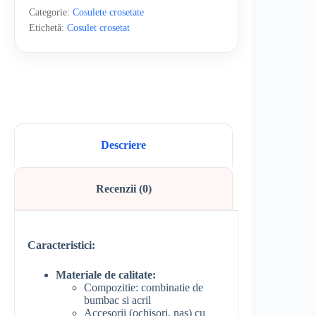
ursuleț
Categorie:
Cosulete crosetate
Etichetă:
Cosulet crosetat
Descriere
Recenzii (0)
Caracteristici:
Materiale de calitate:
Compozitie: combinatie de
bumbac si acril
Accesorii (ochisori, nas) cu