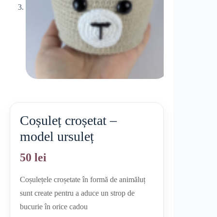
Coșuleț croșetat –
model ursuleț
50
lei
Coșulețele croșetate în formă de animăluț
sunt create pentru a aduce un strop de
bucurie în orice cadou