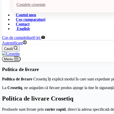
Cosulete crosetate
Contul meu
Cos cumparaturi
Contact
English
Coș de cumpărături
0
lei
Autentificare
Caută
Meniu
Politica de livrare
Politica de livrare
Crosetiq îți explică modul în care sunt expediate pro
La
Crosetiq
, ne asigurăm că fiecare produs ajunge la tine în siguranță 
Politica de livrare Crosetiq
Produsele sunt livrate prin
curier rapid
, direct la adresa specificată 