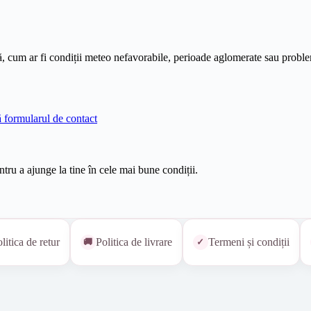
ă, cum ar fi condiții meteo nefavorabile, perioade aglomerate sau problem
 formularul de contact
entru a ajunge la tine în cele mai bune condiții.
litica de retur
Politica de livrare
Termeni și condiții