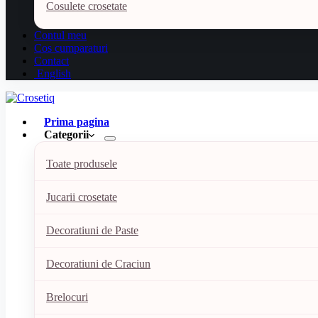
Cosulete crosetate
Contul meu
Cos cumparaturi
Contact
English
Prima pagina
Categorii
Toate produsele
Jucarii crosetate
Decoratiuni de Paste
Decoratiuni de Craciun
Brelocuri