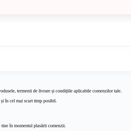
dusele, termenii de livrare și condițiile aplicabile comenzilor tale.
și în cel mai scurt timp posibil.
de tine în momentul plasării comenzii.