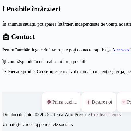
❗ Posibile întârzieri
În anumite situații, pot apărea întârzieri independente de voința noastr
📩 Contact
Pentru întrebări legate de livrare, ne poți contacta rapid: 👉
Accesează
Îți vom răspunde în cel mai scurt timp posibil.
💛 Fiecare produs
Crosetiq
este realizat manual, cu atenție și grijă, p
Prima pagina
Despre noi
Po
Drepturi de autor © 2026 - Temă WordPress de
CreativeThemes
Urmărește Crosetiq pe rețelele sociale: