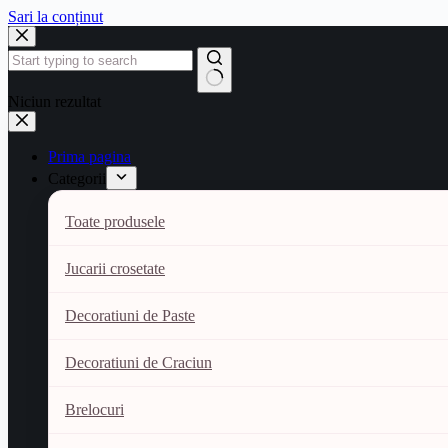
Sari la conținut
Niciun rezultat
Prima pagina
Categorii
Toate produsele
Jucarii crosetate
Decoratiuni de Paste
Decoratiuni de Craciun
Brelocuri