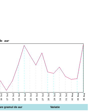
are gramul de aur
Variatie