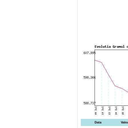
Data
Valo