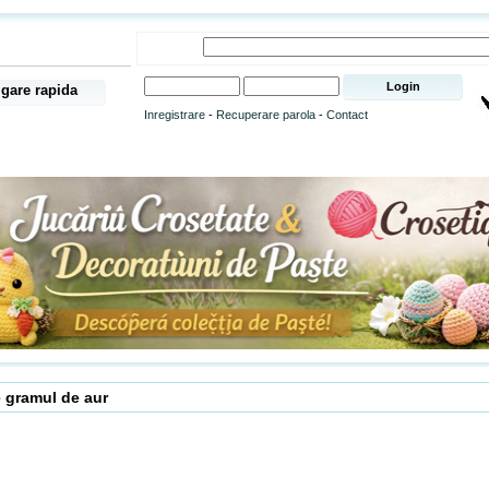
gare rapida
Inregistrare
-
Recuperare parola
-
Contact
e gramul de aur