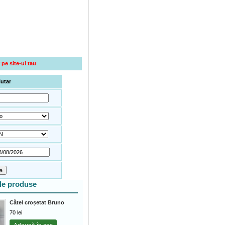
 pe site-ul tau
lutar
ele produse
Cătel croșetat Bruno
70
lei