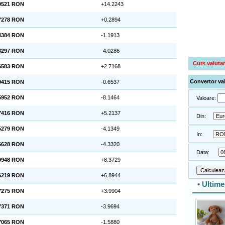
9521 RON
+14.2243
7278 RON
+0.2894
4384 RON
-1.1913
6297 RON
-4.0286
Curs valutar
6583 RON
+2.7168
Convertor va
9415 RON
-0.6537
5952 RON
-8.1464
Valoare:
7416 RON
+5.2137
Din:
5279 RON
-4.1349
In:
6628 RON
-4.3320
Data:
9948 RON
+8.3729
6219 RON
+6.8944
• Ultim
7275 RON
+3.9904
7371 RON
-3.9694
7065 RON
-1.5880