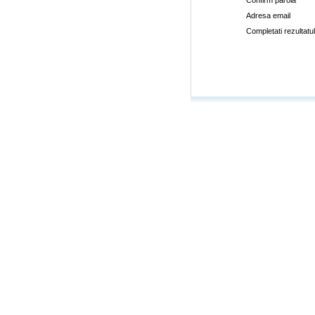
Confirm parola
Adresa email
Completati rezultatul