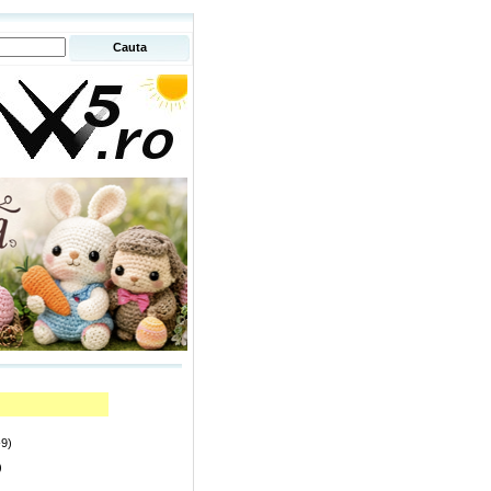
-9)
)