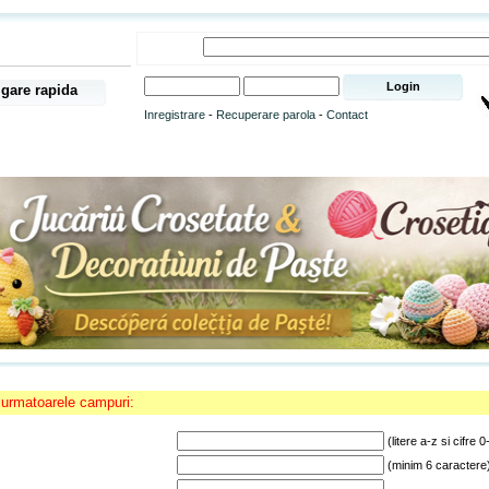
gare rapida
Inregistrare
-
Recuperare parola
-
Contact
urmatoarele campuri:
(litere a-z si cifre 0
(minim 6 caractere