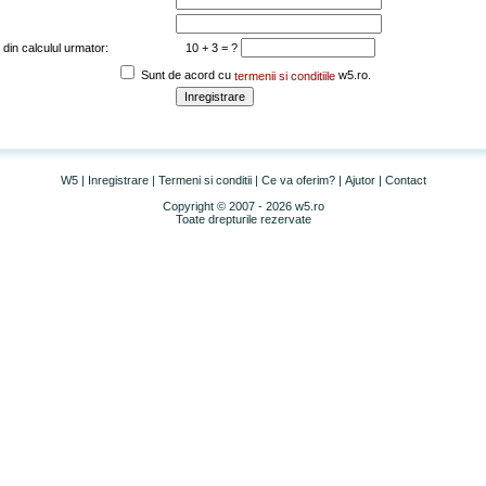
 din calculul urmator:
10 + 3 = ?
Sunt de acord cu
w5.ro.
termenii si conditiile
W5
|
Inregistrare
|
Termeni si conditii
|
Ce va oferim?
|
Ajutor
|
Contact
Copyright © 2007 - 2026 w5.ro
Toate drepturile rezervate