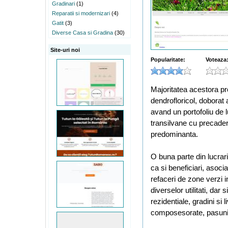
Gradinari
(1)
Reparatii si modernizari
(4)
Gatit
(3)
Diverse Casa si Gradina
(30)
Site-uri noi
Popularitate:
Voteaza
Majoritatea acestora pro
dendrofloricol, doborat
avand un portofoliu de l
transilvane cu precader
predominanta.
O buna parte din lucrari
ca si beneficiari, asoci
refaceri de zone verzi i
diverselor utilitati, da
rezidentiale, gradini si l
composesorate, pasuni s