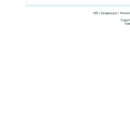
W5
|
Inregistrare
|
Termeni 
Copyri
Toat