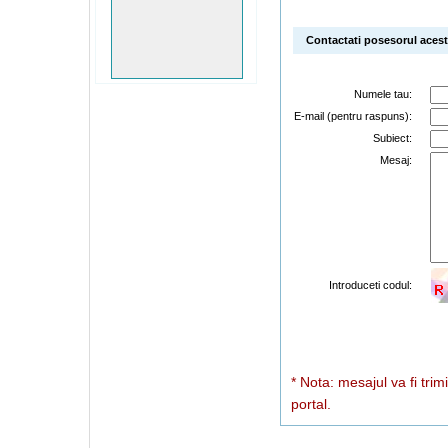
Contactati posesorul acestu
Numele tau:
E-mail (pentru raspuns):
Subiect:
Mesaj:
Introduceti codul:
* Nota: mesajul va fi trim
portal.