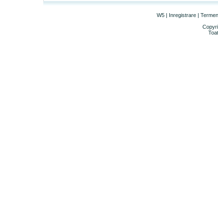
W5
|
Inregistrare
|
Termeni 
Copyri
Toat