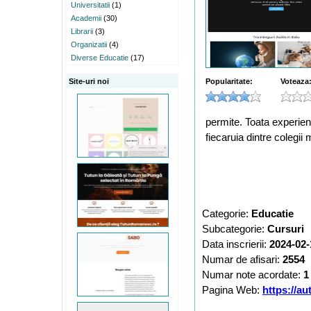
Universitatii
(1)
Academii
(30)
Librarii
(3)
Organizatii
(4)
Diverse Educatie
(17)
Site-uri noi
Popularitate:
Voteaza
permite. Toata experien
fiecaruia dintre colegii 
Categorie:
Educatie
Subcategorie:
Cursuri
Data inscrierii:
2024-02-
Numar de afisari:
2554
Numar note acordate:
1
Pagina Web:
https://au