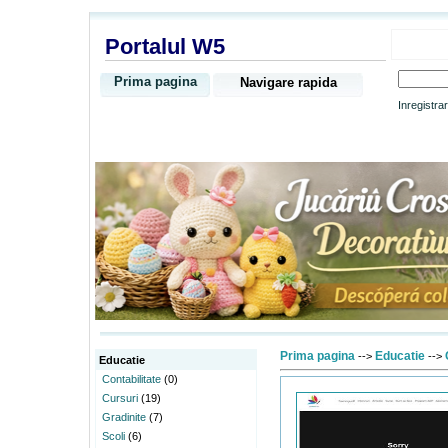
Portalul W5
Prima pagina
Navigare rapida
Inregistra
Prima pagina
Educatie
-->
-->
Educatie
Contabilitate
(0)
Cursuri
(19)
Gradinite
(7)
Scoli
(6)