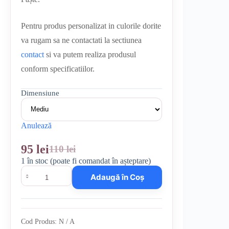
Pentru produs personalizat in culorile dorite
va rugam sa ne contactati la sectiunea
contact
si va putem realiza produsul
conform specificatiilor.
Dimensiune
Anulează
95
lei
110
lei
Prețul
Prețul
1 în stoc (poate fi comandat în așteptare)
inițial
curent
Cantitate
Adaugă în Coș
Cosulet
a
este:
crosetat
fost:
95 lei.
-
model
110 lei.
iepuras
Cod Produs:
N / A