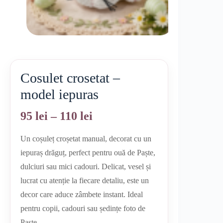
Cosulet crosetat –
model iepuras
Interval
95
lei
–
110
lei
de
Un coșuleț croșetat manual, decorat cu un
prețuri:
iepuraș drăguț, perfect pentru ouă de Paște,
95 lei
dulciuri sau mici cadouri. Delicat, vesel și
până
lucrat cu atenție la fiecare detaliu, este un
la
110 lei
decor care aduce zâmbete instant. Ideal
pentru copii, cadouri sau ședințe foto de
Paște.