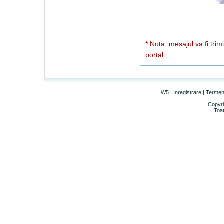
* Nota: mesajul va fi trim
portal.
W5
|
Inregistrare
|
Termeni 
Copyri
Toat