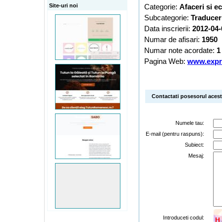
Site-uri noi
Categorie:
Afaceri si 
Subcategorie:
Traducer
Data inscrierii:
2012-04-
Numar de afisari:
1950
Numar note acordate:
1
Pagina Web:
www.expre
Contactati posesorul acestu
Numele tau:
E-mail (pentru raspuns):
Subiect:
Mesaj:
Introduceti codul: