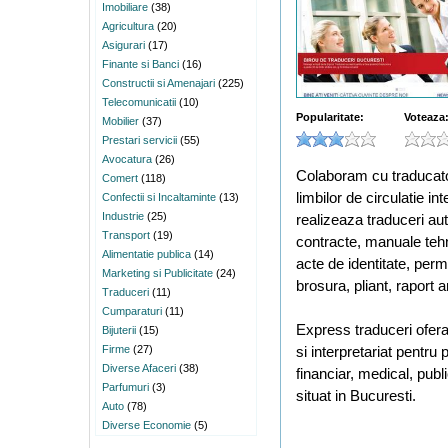
Imobiliare
(38)
Agricultura
(20)
Asigurari
(17)
Finante si Banci
(16)
Constructii si Amenajari
(225)
Telecomunicatii
(10)
Popularitate:
Voteaza
Mobilier
(37)
Prestari servicii
(55)
Avocatura
(26)
Colaboram cu traducator
Comert
(118)
limbilor de circulatie i
Confectii si Incaltaminte
(13)
Industrie
(25)
realizeaza traduceri aut
Transport
(19)
contracte, manuale tehn
Alimentatie publica
(14)
acte de identitate, perm
Marketing si Publicitate
(24)
brosura, pliant, raport a
Traduceri
(11)
Cumparaturi
(11)
Express traduceri ofera 
Bijuterii
(15)
Firme
(27)
si interpretariat pentru 
Diverse Afaceri
(38)
financiar, medical, publi
Parfumuri
(3)
situat in Bucuresti.
Auto
(78)
Diverse Economie
(5)