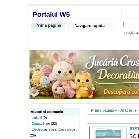
Portalul W5
Prima pagina
Navigare rapida
Inregistra
Prima pagina
Afaceri si
-->
Afaceri si economie
Licitatii
(0)
Contabilitate
(22)
Inst
Electrocasnice si Electronice
SC P
(26)