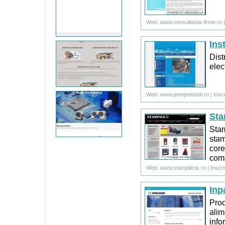
Web: www.consultanta-firme.ro | 
Ins
Dist
elec
Web: www.pompeinstal.ro | Inscri
Sta
Stam
stam
core
come
Web: www.stampileok.ro | Inscris
Inp
Prod
alim
info