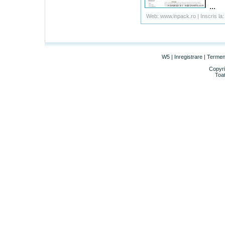
...
Web: www.inpack.ro | Inscris la:
W5
|
Inregistrare
|
Termeni 
Copyri
Toat