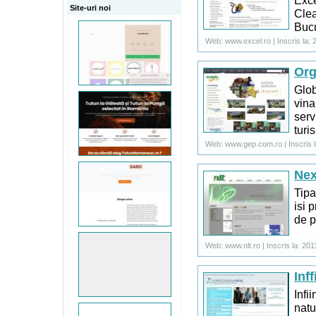
Site-uri noi
Clea
Bucu
Web: www.excel.ro | Inscris la: 
Org
Glob
vina
serv
turi
Web: www.gep.com.ro | Inscris la
Nex
Tipa
isi 
de p
Web: www.nlt.ro | Inscris la: 201
Inf
Infi
natu