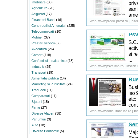
priv
Imobiliare
(38)
sani
Agricultura
(20)
amen
Asigurari
(17)
Finante si Banci
(16)
Web: www.preco-prest.ro | Inscri
Constructii si Amenajari
(225)
Telecomunicatii
(10)
Psv
Mobilier
(37)
S.C.
Prestari servicii
(55)
acti
Avocatura
(26)
si r
Comert
(118)
...
Confectii si Incaltaminte
(13)
Web: www.psvclima.ro | Inscris l
Industrie
(25)
Transport
(19)
Bus
Alimentatie publica
(14)
Marketing si Publicitate
(24)
Busi
Traduceri
(11)
iso 
Cumparaturi
(11)
etc;
Bijuterii
(15)
consu
Firme
(27)
Web: www.consultant-iso.ro | Ins
Diverse Afaceri
(38)
Parfumuri
(3)
Ser
Auto
(78)
Diverse Economie
(5)
Majo
Exce