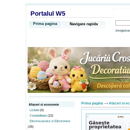
Portalul W5
Prima pagina
Navigare rapida
Inregistra
Prima pagina
Afaceri si e
-->
Afaceri si economie
Licitatii
(0)
Contabilitate
(22)
Electrocasnice si Electronice
(26)