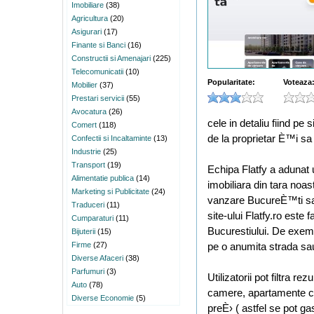
Imobiliare
(38)
Agricultura
(20)
Asigurari
(17)
Finante si Banci
(16)
Constructii si Amenajari
(225)
Telecomunicatii
(10)
Popularitate:
Voteaza
Mobilier
(37)
Prestari servicii
(55)
Avocatura
(26)
cele in detaliu fiind pe 
Comert
(118)
de la proprietar È™i sa 
Confectii si Incaltaminte
(13)
Industrie
(25)
Transport
(19)
Echipa Flatfy a adunat 
Alimentatie publica
(14)
imobiliara din tara noa
Marketing si Publicitate
(24)
vanzare BucureÈ™ti sau 
Traduceri
(11)
site-ului Flatfy.ro este
Cumparaturi
(11)
Bucurestiului. De exem
Bijuterii
(15)
Firme
(27)
pe o anumita strada sau
Diverse Afaceri
(38)
Parfumuri
(3)
Utilizatorii pot filtra 
Auto
(78)
camere, apartamente cu
Diverse Economie
(5)
preÈ› ( astfel se pot ga