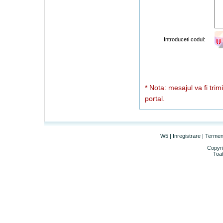
Introduceti codul:
* Nota: mesajul va fi trim
portal.
W5
|
Inregistrare
|
Termeni 
Copyri
Toat