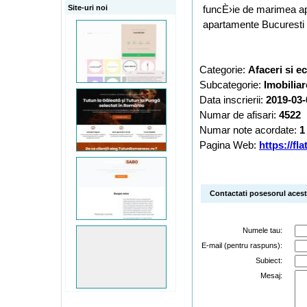
Site-uri noi
funcÈ›ie de marimea ap
apartamente Bucuresti d
Categorie:
Afaceri si 
Subcategorie:
Imobiliar
Data inscrierii:
2019-03-
Numar de afisari:
4522
Numar note acordate:
1
Pagina Web:
https://fla
Contactati posesorul acestu
Numele tau:
E-mail (pentru raspuns):
Subiect:
Mesaj: