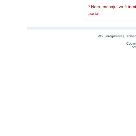
* Nota: mesajul va fi trim
portal.
W5
|
Inregistrare
|
Termeni 
Copyri
Toat