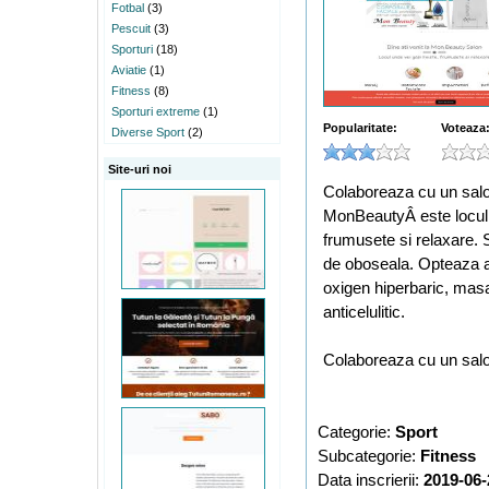
Fotbal
(3)
Pescuit
(3)
Sporturi
(18)
Aviatie
(1)
Fitness
(8)
Sporturi extreme
(1)
Popularitate:
Voteaza
Diverse Sport
(2)
Site-uri noi
Colaboreaza cu un salon
MonBeautyÂ este locul u
frumusete si relaxare. S
de oboseala. Opteaza 
oxigen hiperbaric, ma
anticelulitic.
Colaboreaza cu un salon
Categorie:
Sport
Subcategorie:
Fitness
Data inscrierii:
2019-06-