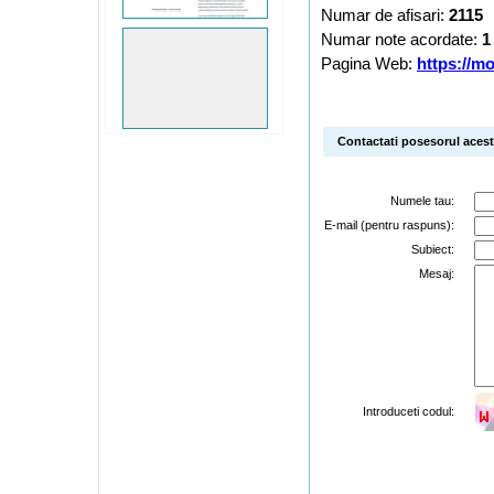
Numar de afisari:
2115
Numar note acordate:
1
Pagina Web:
https://m
Contactati posesorul acestu
Numele tau:
E-mail (pentru raspuns):
Subiect:
Mesaj:
Introduceti codul: