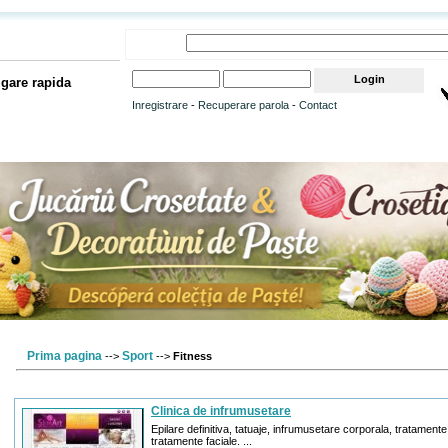
gare rapida
Inregistrare
-
Recuperare parola
-
Contact
Prima pagina
Sport
-->
-->
Fitness
Clinica de infrumusetare
Epilare definitiva, tatuaje, infrumusetare corporala, tratament
tratamente faciale. ...