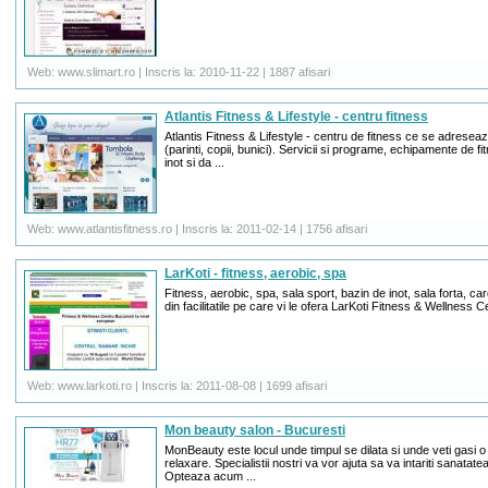
Web: www.slimart.ro | Inscris la: 2010-11-22 | 1887 afisari
Atlantis Fitness & Lifestyle - centru fitness
Atlantis Fitness & Lifestyle - centru de fitness ce se adreseaz
(parinti, copii, bunici). Servicii si programe, echipamente de f
inot si da ...
Web: www.atlantisfitness.ro | Inscris la: 2011-02-14 | 1756 afisari
LarKoti - fitness, aerobic, spa
Fitness, aerobic, spa, sala sport, bazin de inot, sala forta, c
din facilitatile pe care vi le ofera LarKoti Fitness & Wellness C
Web: www.larkoti.ro | Inscris la: 2011-08-08 | 1699 afisari
Mon beauty salon - Bucuresti
MonBeauty este locul unde timpul se dilata si unde veti gasi o 
relaxare. Specialistii nostri va vor ajuta sa va intariti sanatat
Opteaza acum ...