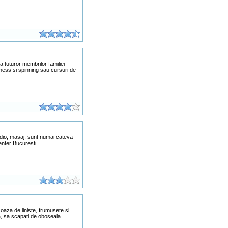
a tuturor membrilor familiei
itness si spinning sau cursuri de
ardio, masaj, sunt numai cateva
enter Bucuresti. ...
oaza de liniste, frumusete si
ea, sa scapati de oboseala.