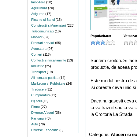
Imobiliare
(38)
Agricultura
(20)
Asigurari
(17)
Finante si Banci
(16)
Constructii si Amenajari
(225)
Telecomunicatii
(10)
Popularitate:
Voteaza
Mobilier
(37)
Prestari servicii
(55)
Avocatura
(26)
Comert
(118)
Suntem croitori. Si fac
Confectii si Incaltaminte
(13)
Industrie
(25)
productie, de aceea pro
Transport
(19)
Alimentatie publica
(14)
Este modul nostru de a 
Marketing si Publicitate
(24)
isi doreste ceva unic si
Traduceri
(11)
Cumparaturi
(11)
Daca nu gasesti ceva ca
Bijuterii
(15)
Firme
(27)
ceva traznit sau ceva c
Diverse Afaceri
(38)
la Croitoria La Strada.
Parfumuri
(3)
Auto
(78)
Diverse Economie
(5)
Categorie:
Afaceri si 