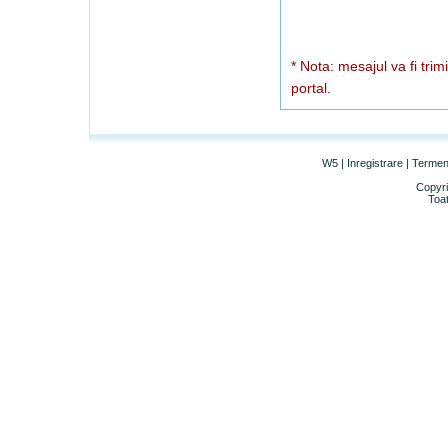
* Nota: mesajul va fi trim
portal.
W5
|
Inregistrare
|
Termeni 
Copyri
Toat