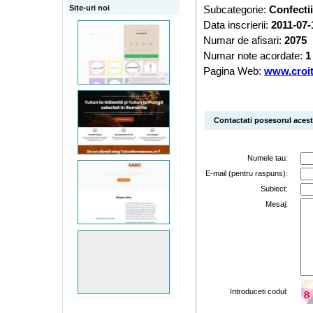
Site-uri noi
Subcategorie:
Confectii
Data inscrierii:
2011-07-
Numar de afisari:
2075
Numar note acordate:
1
Pagina Web:
www.croit
Contactati posesorul acestu
Numele tau:
E-mail (pentru raspuns):
Subiect:
Mesaj:
Introduceti codul: