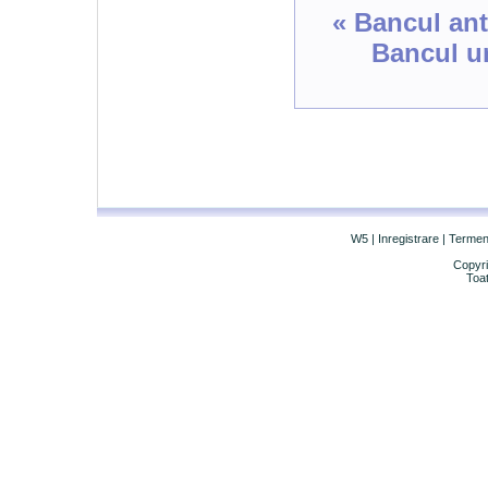
« Bancul ant
Bancul u
W5
|
Inregistrare
|
Termeni 
Copyri
Toat