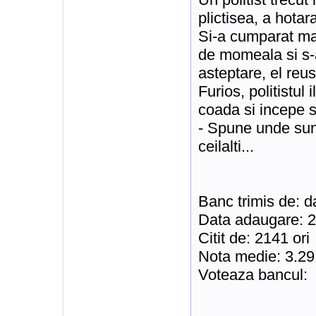
plictisea, a hotar
Si-a cumparat man
de momeala si s-
asteptare, el reu
Furios, politistul 
coada si incepe s
- Spune unde sunt
ceilalti...
Banc trimis de: 
Data adaugare: 
Citit de: 2141 ori
Nota medie: 3.29
Voteaza bancul: