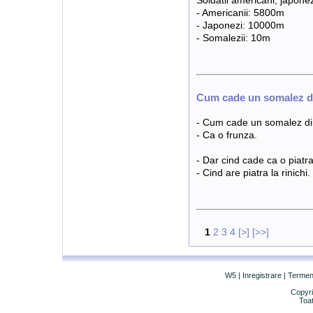
Soldatii americani, japonez
- Americanii: 5800m
- Japonezi: 10000m
- Somalezii: 10m
Cum cade un somalez d
- Cum cade un somalez di
- Ca o frunza.
- Dar cind cade ca o piatr
- Cind are piatra la rinichi.
1
2
3
4
[>]
[>>]
W5
|
Inregistrare
|
Termeni 
Copyri
Toat