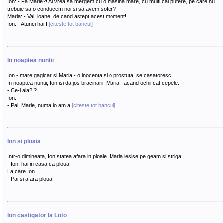
Ion: - Fa Marie?! Ai vrea sa mergem cu o masina mare, cu multi cai putere, pe care nu
trebuie sa o conducem noi si sa avem sofer?
Maria: - Vai, ioane, de cand astept acest moment!
Ion: - Atunci hai f
[citeste tot bancul]
In noaptea nuntii
Ion - mare gagicar si Maria - o inocenta si o prostuta, se casatoresc.
In noaptea nuntii, Ion isi da jos bracinarii. Maria, facand ochii cat cepele:
- Ce-i aia?!?
Ion:
- Pai, Marie, numa io am a
[citeste tot bancul]
Ion si ploaia
Intr-o dimineata, Ion statea afara in ploaie. Maria iesise pe geam si striga:
- Ion, hai in casa ca ploua!
La care Ion..
- Pai si afara ploua!
Ion castigator la Loto