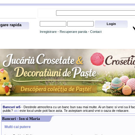
gare rapida
Inregistrare
-
Recuperare parola
-
Contact
Bancuri w5
- Destinde atmosfera cu un banc bun sau mai multe. Ai un banc si vrei sa il fac
public?
aici
este locul unde poti face asta. Te asteptam oricand vrei o oaza de relaxare.
Bancuri - Ion si Maria
Multi cai putere