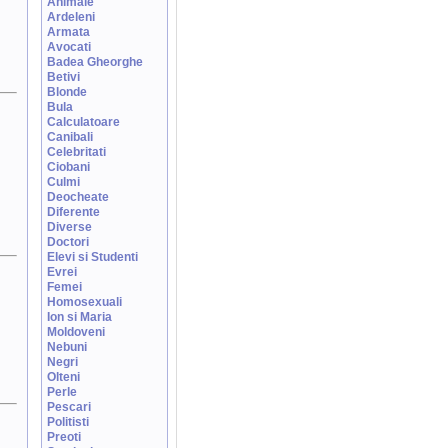
Animale
Ardeleni
Armata
Avocati
Badea Gheorghe
Betivi
Blonde
Bula
Calculatoare
Canibali
Celebritati
Ciobani
Culmi
Deocheate
Diferente
Diverse
Doctori
Elevi si Studenti
Evrei
Femei
Homosexuali
Ion si Maria
Moldoveni
Nebuni
Negri
Olteni
Perle
Pescari
Politisti
Preoti