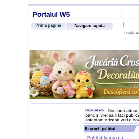
Portalul W5
Prima pagina
Navigare rapida
Inregistra
Bancuri w5
- Destinde atmosf
banc si vrei sa il faci publi
asteptam oricand vrei o oa
Bancuri - politisti
Politist la muzeu