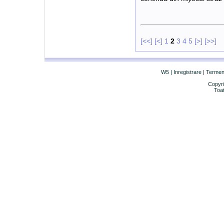
[<<]
[<]
1
2
3
4
5
[>]
[>>]
W5
|
Inregistrare
|
Termeni 
Copyri
Toat