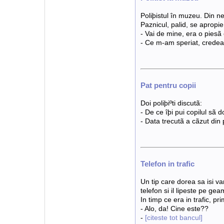
Poliþistul în muzeu. Din n
Paznicul, palid, se apropie
- Vai de mine, era o pies
- Ce m-am speriat, crede
Pat pentru copii
Doi poliþiºti discutã:
- De ce îþi pui copilul sã
- Data trecutã a cãzut din 
Telefon in trafic
Un tip care dorea sa isi v
telefon si il lipeste pe gea
In timp ce era in trafic, pr
- Alo, da! Cine este??
-
[citeste tot bancul]