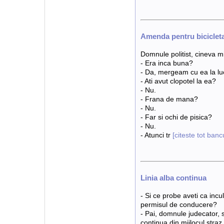
Amenda pentru bicicleta
Domnule politist, cineva mi-
- Era inca buna?
- Da, mergeam cu ea la lu
- Ati avut clopotel la ea?
- Nu.
- Frana de mana?
- Nu.
- Far si ochi de pisica?
- Nu.
- Atunci tr
[citeste tot banc
Linia alba continua
- Si ce probe aveti ca inculp
permisul de conducere?
- Pai, domnule judecator, s
continua din mijlocul straz