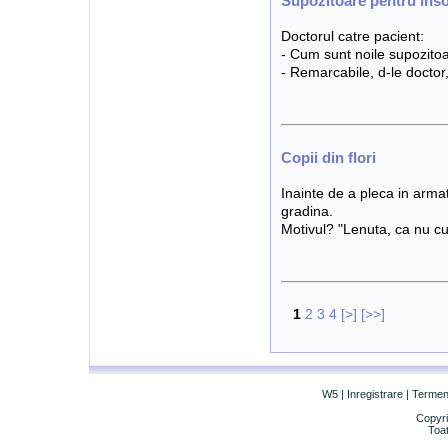
Supozitoare pentru ins
Doctorul catre pacient:
- Cum sunt noile supozito
- Remarcabile, d-le doctor,
Copii din flori
Inainte de a pleca in armat
gradina.
Motivul? "Lenuta, ca nu cum
1
2
3
4
[>]
[>>]
W5
|
Inregistrare
|
Termeni 
Copyri
Toat