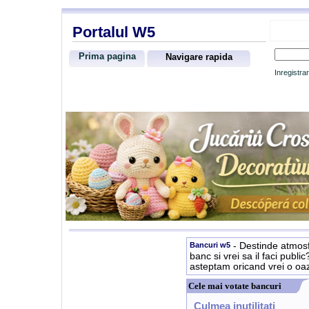
Portalul W5
Prima pagina
Navigare rapida
Inregistra
Bancuri w5
- Destinde atmosf
banc si vrei sa il faci publi
asteptam oricand vrei o oa
Cele mai votate bancuri
Culmea inutilitati