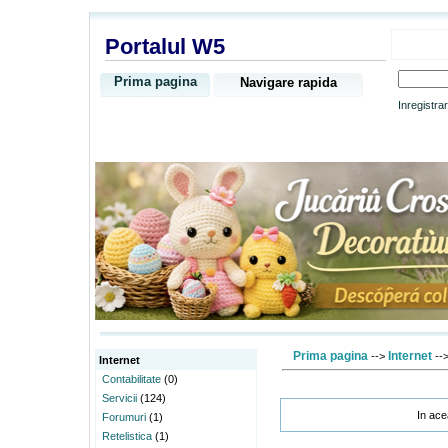
Portalul W5
Prima pagina
Navigare rapida
Inregistra
Prima pagina
Internet
-->
--
Internet
Contabilitate
(0)
Servicii
(124)
In ace
Forumuri
(1)
Retelistica
(1)