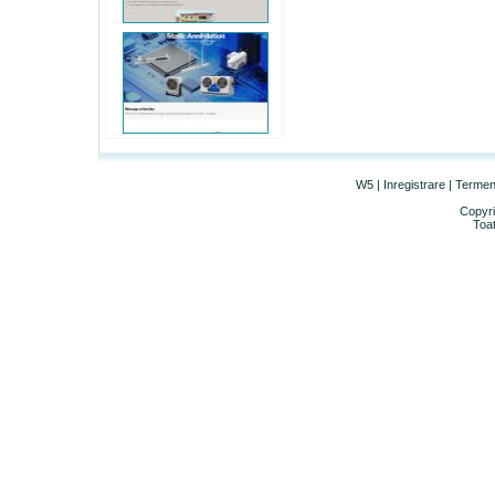
W5
|
Inregistrare
|
Termeni 
Copyri
Toat