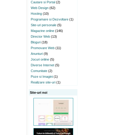
Cautare si Portal
(2)
Web Design
(62)
Hosting
(10)
Programare si Dezvoltare
(1)
Site-uri personale
(5)
Magazine online
(146)
Director Web
(13)
Bloguri
(18)
Promovare Web
(11)
Anunturi
(9)
Jocuri online
(5)
Diverse Internet
(5)
Comunitate
(2)
Poze si Imagini
(1)
Realizare site-uri
(1)
Site-uri noi