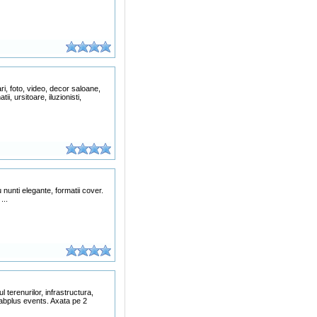
ri, foto, video, decor saloane,
i, ursitoare, iluzionisti,
 nunti elegante, formatii cover.
...
l terenurilor, infrastructura,
e abplus events. Axata pe 2