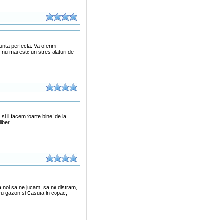
unta perfecta. Va oferim
i nu mai este un stres alaturi de
i il facem foarte bine! de la
ber. ...
la noi sa ne jucam, sa ne distram,
u gazon si Casuta in copac,