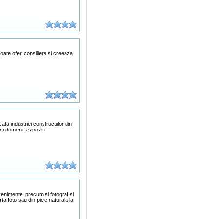
oate oferi consiliere si creeaza
a industriei constructiilor din
 domenii: expozitii,
evenimente, precum si fotograf si
a foto sau din piele naturala la