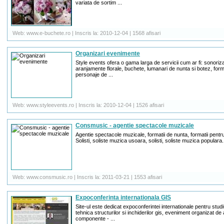
variata de sortim ...
Web: www.e-buchete.ro | Inscris la: 2010-12-04 | 1568 afisari
Organizari evenimente
Style events ofera o gama larga de servicii cum ar fi: sonoriza
aranjamente florale, buchete, lumanari de nunta si botez, formati
personaje de ...
Web: www.styleevents.ro | Inscris la: 2010-12-04 | 1526 afisari
Consmusic - agentie spectacole muzicale
Agentie spectacole muzicale, formatii de nunta, formatii pentru
Solisti, soliste muzica usoara, solisti, soliste muzica populara. 
Web: www.consmusic.ro | Inscris la: 2011-03-21 | 1553 afisari
Expoconferinta internationala GIS
Site-ul este dedicat expoconferintei internationale pentru studiu
tehnica structurilor si inchiderilor gis, eveniment organizat d
componente - ...