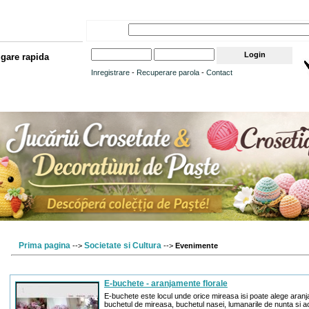
gare rapida
Inregistrare
-
Recuperare parola
-
Contact
Prima pagina
Societate si Cultura
-->
-->
Evenimente
E-buchete - aranjamente florale
E-buchete este locul unde orice mireasa isi poate alege aranj
buchetul de mireasa, buchetul nasei, lumanarile de nunta si 