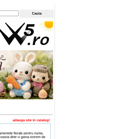
adauga site in catalog!
amentele florale pentru nunta,
aceasta dintr-o gama extrem de