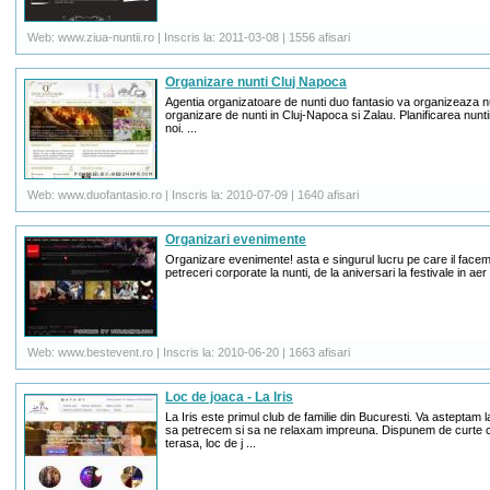
Web: www.ziua-nuntii.ro | Inscris la: 2011-03-08 | 1556 afisari
Organizare nunti Cluj Napoca
Agentia organizatoare de nunti duo fantasio va organizeaza n
organizare de nunti in Cluj-Napoca si Zalau. Planificarea nunti
noi. ...
Web: www.duofantasio.ro | Inscris la: 2010-07-09 | 1640 afisari
Organizari evenimente
Organizare evenimente! asta e singurul lucru pe care il facem s
petreceri corporate la nunti, de la aniversari la festivale in aer li
Web: www.bestevent.ro | Inscris la: 2010-06-20 | 1663 afisari
Loc de joaca - La Iris
La Iris este primul club de familie din Bucuresti. Va asteptam 
sa petrecem si sa ne relaxam impreuna. Dispunem de curte c
terasa, loc de j ...