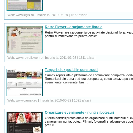
Web: www.iegis.ro | Inscris la: 2010-06-29 | 1577 afisari
Retro Flower - aranjamente florale
Retro Flower are ca domeniu de activitate designul floral, va p
pentru dumneavoastra printre altele: ...
Web: www.retroflower.ro | Inscris la: 2011-01-26 | 1611 afisari
Targuri si expozitii in constructii
Camex reprezinta o platforma de comunicare complexa, dedicat
Romania si din zona sud-est europeana, ce se axeaza pe cinci
evenimente, conferinte, baz ...
Web: www.camex.ro | Inscris la: 2010-06-29 | 1591 afisari
Organizare evenimente - nunti si botezuri
Oferim servicii profesionale de organizare nunti, botezuri si 
cameraman nunta, botez. Filmari, fotografii si albume cu copert
preturi ...